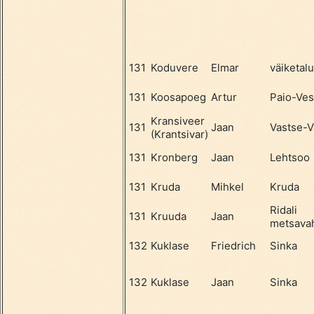
131
Koduvere
Elmar
väiketal
131
Koosapoeg
Artur
Paio-Ves
Kransiveer
131
Jaan
Vastse-V
(Krantsivar)
131
Kronberg
Jaan
Lehtsoo
131
Kruda
Mihkel
Kruda
Ridali
131
Kruuda
Jaan
metsava
132
Kuklase
Friedrich
Sinka
132
Kuklase
Jaan
Sinka