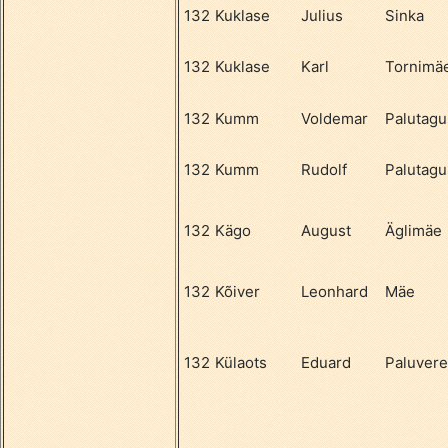
132
Kuklase
Julius
Sinka
132
Kuklase
Karl
Tornimä
132
Kumm
Voldemar
Palutag
132
Kumm
Rudolf
Palutag
132
Kägo
August
Äglimäe
132
Kõiver
Leonhard
Mäe
132
Külaots
Eduard
Paluvere