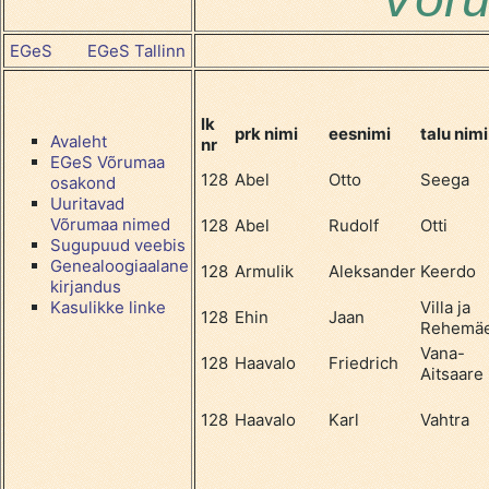
EGeS
EGeS Tallinn
lk
prk nimi
eesnimi
talu nimi
Avaleht
nr
EGeS Võrumaa
128
Abel
Otto
Seega
osakond
Uuritavad
Võrumaa nimed
128
Abel
Rudolf
Otti
Sugupuud veebis
Genealoogiaalane
128
Armulik
Aleksander
Keerdo
kirjandus
Kasulikke linke
Villa ja
128
Ehin
Jaan
Rehemä
Vana-
128
Haavalo
Friedrich
Aitsaare
128
Haavalo
Karl
Vahtra