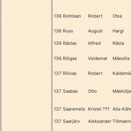
136
Rohtlaan
Robert
Otsa
136
Russ
August
Hargi
136
Rästas
Alfred
Rästa
136
Rõigas
Voldemar
Mäesilla
137
Rõivas
Robert
Kaldemä
137
Saabas
Otto
Mäekülj
137
Saaremets
Kristel ???
Alla-Kähr
137
Saarjärv
Aleksander
Tillmann