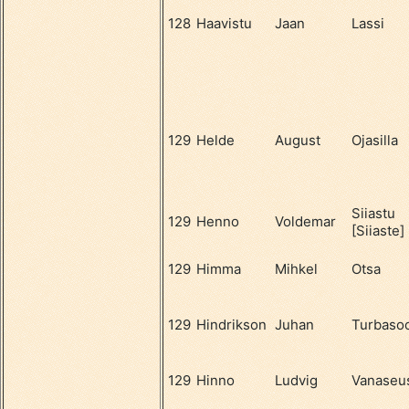
128
Haavistu
Jaan
Lassi
129
Helde
August
Ojasilla
Siiastu
129
Henno
Voldemar
[Siiaste]
129
Himma
Mihkel
Otsa
129
Hindrikson
Juhan
Turbaso
129
Hinno
Ludvig
Vanaseu