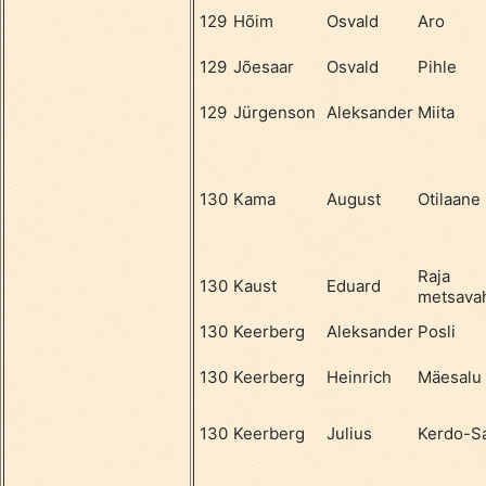
129
Hõim
Osvald
Aro
129
Jõesaar
Osvald
Pihle
129
Jürgenson
Aleksander
Miita
130
Kama
August
Otilaane
Raja
130
Kaust
Eduard
metsava
130
Keerberg
Aleksander
Posli
130
Keerberg
Heinrich
Mäesalu
130
Keerberg
Julius
Kerdo-S