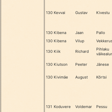
130
Kevvai
Gustav
Kivestu
130
Kibena
Jaan
Pallo
130
Kibena
Vilup
Vekkeru
Pihlaku
130
Kiik
Richard
väikealu
130
Kiutson
Peeter
Jänese
130
Kivimäe
August
Kõrtsi
131
Koduvere
Voldemar
Pessu