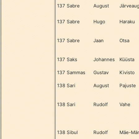
137
Sabre
August
Järveau
137
Sabre
Hugo
Haraku
137
Sabre
Jaan
Otsa
137
Saks
Johannes
Küüsta
137
Sammas
Gustav
Kivisto
138
Sari
August
Pajuste
138
Sari
Rudolf
Vahe
138
Sibul
Rudolf
Mäe-Män