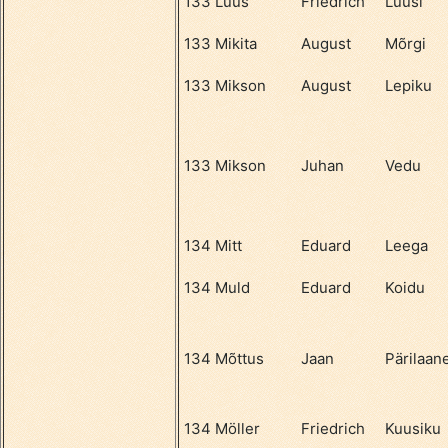
133
Lüüs
Friedrich
Lüüsi
133
Mikita
August
Mõrgi
133
Mikson
August
Lepiku
133
Mikson
Juhan
Vedu
134
Mitt
Eduard
Leega
134
Muld
Eduard
Koidu
134
Mõttus
Jaan
Pärilaan
134
Möller
Friedrich
Kuusiku