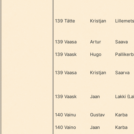
139
Tätte
Kristjan
Lillemet
139
Vaasa
Artur
Saava
139
Vaask
Hugo
Pallikerb
139
Vaasa
Kristjan
Saarva
139
Vaask
Jaan
Lakki (La
140
Vainu
Gustav
Karba
140
Vaino
Jaan
Karba