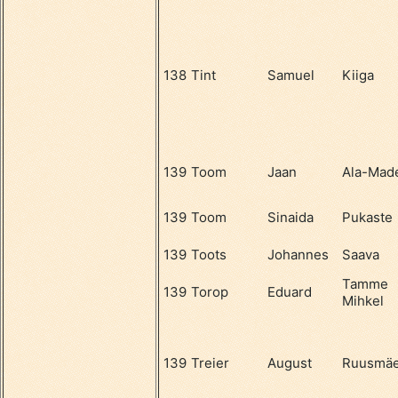
138
Tint
Samuel
Kiiga
139
Toom
Jaan
Ala-Mad
139
Toom
Sinaida
Pukaste
139
Toots
Johannes
Saava
Tamme
139
Torop
Eduard
Mihkel
139
Treier
August
Ruusmä