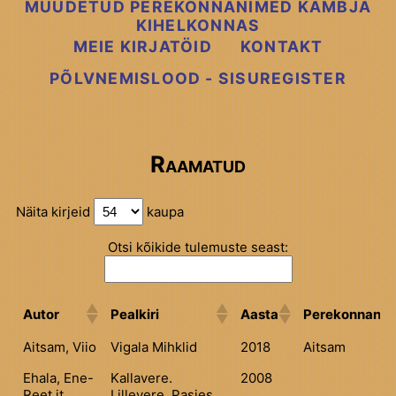
MUUDETUD PEREKONNANIMED KAMBJA
KIHELKONNAS
MEIE KIRJATÖID
KONTAKT
PÕLVNEMISLOOD - SISUREGISTER
Raamatud
Näita kirjeid
kaupa
Otsi kõikide tulemuste seast:
Autor
Pealkiri
Aasta
Perekonnanim
Aitsam, Viio
Vigala Mihklid
2018
Aitsam
Ehala, Ene-
Kallavere.
2008
Reet jt
Lillevere. Pasies