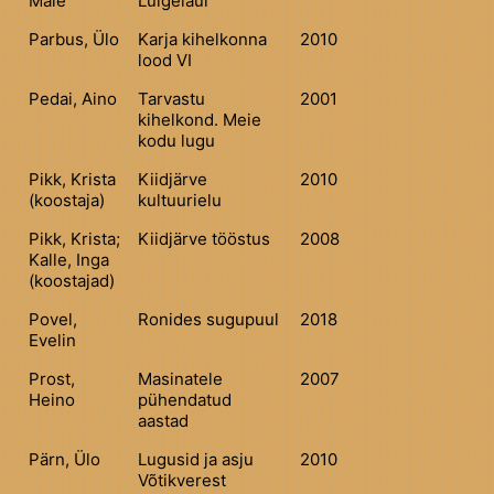
Maie
Luigelaul
Parbus, Ülo
Karja kihelkonna
2010
lood VI
Pedai, Aino
Tarvastu
2001
kihelkond. Meie
kodu lugu
Pikk, Krista
Kiidjärve
2010
(koostaja)
kultuurielu
Pikk, Krista;
Kiidjärve tööstus
2008
Kalle, Inga
(koostajad)
Povel,
Ronides sugupuul
2018
Evelin
Prost,
Masinatele
2007
Heino
pühendatud
aastad
Pärn, Ülo
Lugusid ja asju
2010
Võtikverest