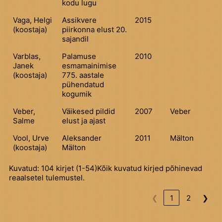
kodu lugu
Vaga, Helgi
Assikvere
2015
(koostaja)
piirkonna elust 20.
sajandil
Varblas,
Palamuse
2010
Janek
esmamainimise
(koostaja)
775. aastale
pühendatud
kogumik
Veber,
Väikesed pildid
2007
Veber
Salme
elust ja ajast
Vool, Urve
Aleksander
2011
Mälton
(koostaja)
Mälton
Kuvatud: 104 kirjet (1-54)Kõik kuvatud kirjed põhinevad
reaalsetel tulemustel.
❮
1
2
❯