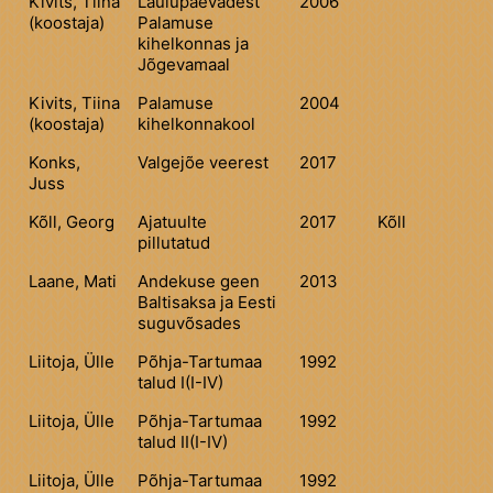
Kivits, Tiina
Laulupäevadest
2006
(koostaja)
Palamuse
kihelkonnas ja
Jõgevamaal
Kivits, Tiina
Palamuse
2004
(koostaja)
kihelkonnakool
Konks,
Valgejõe veerest
2017
Juss
Kõll, Georg
Ajatuulte
2017
Kõll
pillutatud
Laane, Mati
Andekuse geen
2013
Baltisaksa ja Eesti
suguvõsades
Liitoja, Ülle
Põhja-Tartumaa
1992
talud I(I-IV)
Liitoja, Ülle
Põhja-Tartumaa
1992
talud II(I-IV)
Liitoja, Ülle
Põhja-Tartumaa
1992