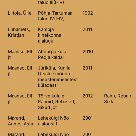
talud III(I-IV)
Liitoja, Ülle
Põhja-Tartumaa
1992
talud IV(I-IV)
Luhamets,
Kambja
2011
Kristjan
kihelkonna
ajalugu
Maanso, Ell
Altnurga küla
2010
jt
Pedja kaldal
Maanso, Ell
Jüriküla, Kunila,
2011
jt
Utsali e mõnda
meestenimelistest
küladest
Maanso, Ell
Tõrve küla e
2012
Rähn, Rebane,
jt
Rähnid, Rebased,
Sikk
Sikud jpt
Marand,
Lehekülgi Nõo
2001
Agnes-Asta
ajaloost I
Marand,
Lehekülgi Nõo
2001