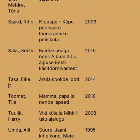
Meldre,
Tõnu
Saard, Riho
Kiduspe – Kõpu
2006
poolsaare
lõunaranniku
põlisküla
Saks, Kertu
Kuldse peaga
2016
nõel. Album 20.s
alguse Eesti
käsitöörõivastest
Tasa, Eike
Arula koolide lood
2014
jt
Toomet,
Mamma, papa ja
2018
Tiia
nende lapsed
Tuulik,
Viki küla ja Mihkli
2008
Harry
talu ajalugu
Umda, Aili
Suure-Jaani
1995
kihelkond. Meie