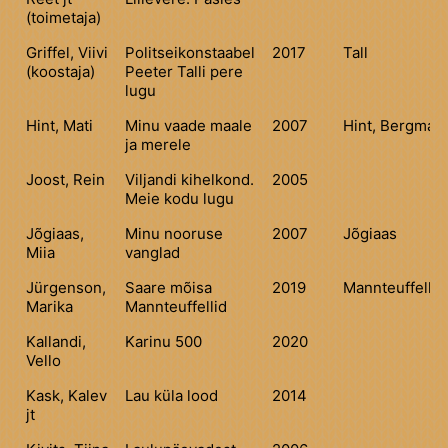
(toimetaja)
Griffel, Viivi
Politseikonstaabel
2017
Tall
(koostaja)
Peeter Talli pere
lugu
Hint, Mati
Minu vaade maale
2007
Hint, Bergman
ja merele
Joost, Rein
Viljandi kihelkond.
2005
Meie kodu lugu
Jõgiaas,
Minu nooruse
2007
Jõgiaas
Miia
vanglad
Jürgenson,
Saare mõisa
2019
Mannteuffell
Marika
Mannteuffellid
Kallandi,
Karinu 500
2020
Vello
Kask, Kalev
Lau küla lood
2014
jt