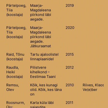
Pärtelpoeg,
Maarja-
2019
Tiia
Magdaleena
(koostaja)
piirkond läbi
aegade.
Pärtelpoeg,
Maarja-
2020
Tiia
Magdaleena
(koostaja)
piirkond läbi
aegade.
Jätkuraamat
Raid, Tõnu
Tartu ajaloolistel
2015
(koostaja)
linnaplaanidel
Raudla,
Pilistvere
2012
Heiki
kihelkond –
(koostaja)
Eestimaa Taani
Remsu,
Kõik, kes kunagi
2010
Riives, Klaos,
Olev
olid. Kõik, kes täna
Ve(e)ber
on
Roosnurm,
Karla küla läbi
2011
Ülo;
sajandite