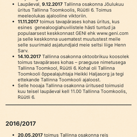
Laupäeval,
9.12.2017
Tallinna osakonna Jõulukuu
üritus Tallinna Toomkoolis, Rüütli 6. Toimus
meeleolukas ajalooline viktoriin.
11.11.2017
toimus tavapärases kohas üritus, kus
esines genealoogiahuvilistele hästi tuntud ja
populaarsest keskkonnast GENI ehk www.geni.com
ja selle keskkonna uuematest muutustest meile
selle suurimaid asjatundjaid meie seltsi liige Henn
Sarv.
14.10.2017
Tallinna osakonna oktoobrikuu koosolek
toimus tavapärases kohas – praeguse nimetusega
Tallinna Toomkool, Rüütli 6. Kohal oli Tallinna
Toomkooli õppealajuhtaja Heikki Haljasorg ja tegi
ettekande Tallinna Toomkooli ajaloost.
Selle hooaja Tallinna osakonna üritused toimusid
kuu teisel laupäeval kell 11.00 Tallinna Toomkoolis,
Rüütli 6.
2016/2017
20.05.2017
toimus Tallinna osakonna reis