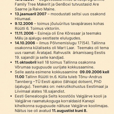
Family Tree Makerit ja GenBoxi tutvustasid Are
Saarne ja Raivo Maine.
13.jaanuaril 2007
– moodustati seltsi uus osakond
Hiiumaal.
9.12.2006
– toimus jõuluüritus tavapärases kohas
Rüütli 6. Toimus viktoriin.
11.11. 2006
– Esineja oli Ene Kõresaar ja teemaks
Mälu ja ajalugu eestlaste elulugudes.
14.10.2006
– ilmus Põlvnemislugu 17(54). Tallinna
osakonna külaliseks oli Mart Laar. Teemaks oli tema
uus raamat: Äratajad. Rahvuslik ärkamisaeg Eestis
19. sajandil ja selle kandjad.
11. oktoobril
kell 18 toimus Tallinna osakonna
Võrumaa sugupuude uurijate kokkusaamine.
Selle aasta esimene kokkusaamine
09.09.2006 kell
11.00
Tallinn Rüütli tn.6. Külla tuleb Tõnu-Andrus
Tannberg –TÜ Eesti ajaloo (lähiaja) dotsent, PhD
(ajalugu). Teemaks on: nekrutikohustus Eestimaal ja
Liivimaal alates 18.sajandist.
Eesti Genealoogia Selts koostöös Valgjärve kooli ja
Valgjärve raamatukoguga korraldasid Kanepi
kihelkonna sugupuude näituse Valgjärve koolimajas.
Näitus ise oli avatud
11. augustist kuni 8.