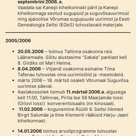
septembrini 2006. a.
Vaadata sai Kanepi kihelkonnast pärit ja Kanepi
kihelkonnaga seotud sugupuid ja suguvõsauurimusi
ning ajaloolise Võrumaa sugupuude uurimist ja Eesti
Genealoogia Seltsi (EGeS) tutvustavaid materjale.
2005/2006
20.05.2006
– toimus Tallinna osakonna reis
Läänemaale. Sõitu alustasime “Sakala” parklast kell
8. Giidiks oli Mart Helme.
8.04.2006
– Viljandi osakonna esinaine Tiina
Tafenau tutvustas oma uurimistöid ja -meetodeid.
märts 2006 – 18. märtsil osaleti Võrumaal Suguvõsa
uurimise päeval.
Aastakoosolek toimub
11. märtsil 2006.a.
algusega
kell 11.00, Tallinnas, Pirita tee 56 Maarjamäe lossi
(Orlovi lossi) konverentsisaalis (nn kinosaal).
11.02.2006
– kogunemine Rüütli 6. Seltsi liikmed
Birgit Salumäe ja Ilme Klementi rääkisid Harju-Jaani
kihelkonnast.
14.01.2006
toimus arvutiprogramme tutvustav