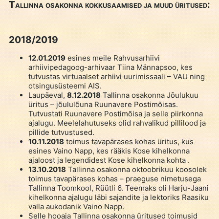
Tallinna osakonna kokkusaamised ja muud üritused:
2018/2019
12.01.2019
esines meile Rahvusarhiivi
arhiivipedagoog-arhivaar Tiina Männapsoo, kes
tutvustas virtuaalset arhiivi uurimissaali – VAU ning
otsingusüsteemi AIS.
Laupäeval,
8.12.2018
Tallinna osakonna Jõulukuu
üritus – jõululõuna Ruunavere Postimõisas.
Tutvustati Ruunavere Postimõisa ja selle piirkonna
ajalugu. Meelelahutuseks olid rahvalikud pillilood ja
pillide tutvustused.
10.11.2018
toimus tavapärases kohas üritus, kus
esines Vaino Napp, kes rääkis Kose kihelkonna
ajaloost ja legendidest Kose kihelkonna kohta .
13.10.2018
Tallinna osakonna oktoobrikuu koosolek
toimus tavapärases kohas – praeguse nimetusega
Tallinna Toomkool, Rüütli 6. Teemaks oli Harju-Jaani
kihelkonna ajalugu läbi sajandite ja lektoriks Raasiku
valla aukodanik Vaino Napp.
Selle hooaja Tallinna osakonna üritused toimusid