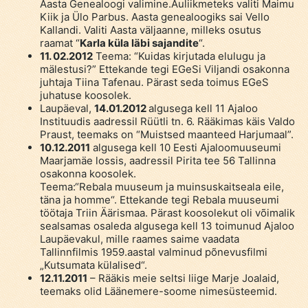
Aasta Genealoogi valimine.Auliikmeteks valiti Maimu
Kiik ja Ülo Parbus. Aasta genealoogiks sai Vello
Kallandi. Valiti Aasta väljaanne, milleks osutus
raamat “
Karla küla läbi sajandite
“.
11. 02.2012
Teema: “Kuidas kirjutada elulugu ja
mälestusi?” Ettekande tegi EGeSi Viljandi osakonna
juhtaja Tiina Tafenau. Pärast seda toimus EGeS
juhatuse koosolek.
Laupäeval,
14.01.2012
algusega kell 11 Ajaloo
Instituudis aadressil Rüütli tn. 6. Rääkimas käis Valdo
Praust, teemaks on “Muistsed maanteed Harjumaal”.
10.12.2011
algusega kell 10 Eesti Ajaloomuuseumi
Maarjamäe lossis, aadressil Pirita tee 56 Tallinna
osakonna koosolek.
Teema:“Rebala muuseum ja muinsuskaitseala eile,
täna ja homme“. Ettekande tegi Rebala muuseumi
töötaja Triin Äärismaa. Pärast koosolekut oli võimalik
sealsamas osaleda algusega kell 13 toimunud Ajaloo
Laupäevakul, mille raames saime vaadata
Tallinnfilmis 1959.aastal valminud põnevusfilmi
„Kutsumata külalised“.
12.11.2011
– Rääkis meie seltsi liige Marje Joalaid,
teemaks olid Läänemere-soome nimesüsteemid.