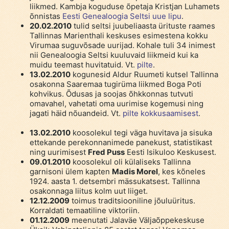
liikmed. Kambja koguduse õpetaja Kristjan Luhamets
õnnistas
Eesti Genealoogia Seltsi uue lipu
.
20.02.2010
tulid seltsi juubeliaasta ürituste raames
Tallinnas Marienthali keskuses esimestena kokku
Virumaa suguvõsade uurijad. Kohale tuli 34 inimest
nii Genealoogia Seltsi kuuluvaid liikmeid kui ka
muidu teemast huvitatuid. Vt.
pilte
.
13.02.2010
kogunesid Aldur Ruumeti kutsel Tallinna
osakonna Saaremaa tugirüma liikmed Boga Poti
kohvikus. Õdusas ja soojas õhkkonnas tutvuti
omavahel, vahetati oma uurimise kogemusi ning
jagati häid nõuandeid. Vt.
pilte kokkusaamisest
.
13.02.2010
koosolekul tegi väga huvitava ja sisuka
ettekande perekonnanimede panekust, statistikast
ning uurimisest
Fred Puss
Eesti Isikuloo Keskusest.
09.01.2010
koosolekul oli külaliseks Tallinna
garnisoni ülem kapten
Madis Morel
, kes kõneles
1924. aasta 1. detsembri mässukatsest. Tallinna
osakonnaga liitus kolm uut liiget.
12.12.2009
toimus traditsiooniline jõuluüritus.
Korraldati temaatiline viktoriin.
01.12.2009
meenutati Jalaväe Väljaõppekeskuse