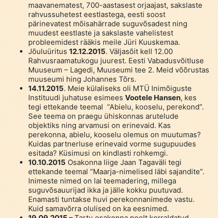
maavanematest, 700-aastasest orjaajast, sakslaste
rahvussuhetest eestlastega, eesti soost
pärinevatest mõisahärrade suguvõsadest ning
muudest eestlaste ja sakslaste vahelistest
probleemidest rääkis meile Jüri Kuuskemaa.
Jõuluüritus
12.12.2015
. Väljasõit kell 12.00
Rahvusraamatukogu juurest. Eesti Vabadusvõitluse
Muuseum – Lagedi, Muuseumi tee 2. Meid võõrustas
muuseumi hing Johannes Tõrs.
14.11.2015
. Meie külaliseks oli MTÜ Inimõiguste
Instituudi juhatuse esimees
Vootele Hansen
, kes
tegi ettekande teemal “Abielu, kooselu, perekond”.
See teema on praegu ühiskonnas arutelude
objektiks ning arvamusi on erinevaid. Kas
perekonna, abielu, kooselu olemus on muutumas?
Kuidas partnerluse erinevaid vorme sugupuudes
esitada? Küsimusi on kindlasti rohkemgi.
10.10.2015
Osakonna liige Jaan Tagaväli tegi
ettekande teemal “Maarja-nimelised läbi sajandite”.
Inimeste nimed on lai teemadering, millega
suguvõsauurijad ikka ja jälle kokku puutuvad.
Enamasti tuntakse huvi perekonnanimede vastu.
Kuid samavõrra olulised on ka eesnimed.
19.09.2015 –
Tartu osakonna poolt korraldatud