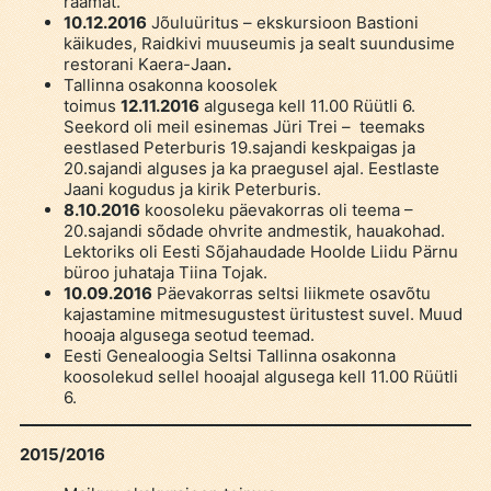
raamat.
10.12.2016
Jõuluüritus – ekskursioon Bastioni
käikudes, Raidkivi muuseumis ja sealt suundusime
restorani Kaera-Jaan
.
Tallinna osakonna koosolek
toimus
12.11.2016
algusega kell 11.00 Rüütli 6.
Seekord oli meil esinemas Jüri Trei – teemaks
eestlased Peterburis 19.sajandi keskpaigas ja
20.sajandi alguses ja ka praegusel ajal. Eestlaste
Jaani kogudus ja kirik Peterburis.
8.10.2016
koosoleku päevakorras oli teema –
20.sajandi sõdade ohvrite andmestik, hauakohad.
Lektoriks oli Eesti Sõjahaudade Hoolde Liidu Pärnu
büroo juhataja Tiina Tojak.
10.09.2016
Päevakorras seltsi liikmete osavõtu
kajastamine mitmesugustest üritustest suvel. Muud
hooaja algusega seotud teemad.
Eesti Genealoogia Seltsi Tallinna osakonna
koosolekud sellel hooajal algusega kell 11.00 Rüütli
6.
2015/2016