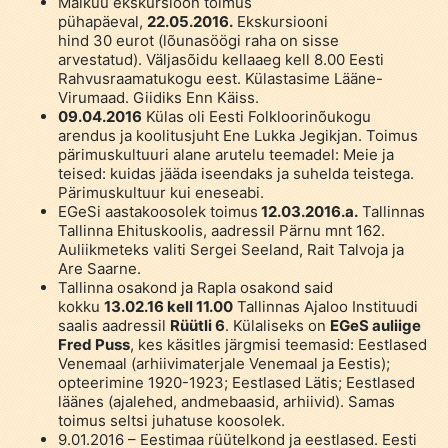
Maikuu ekskursioon toimus
pühapäeval,
22.05.2016.
Ekskursiooni
hind 30 eurot (lõunasöögi raha on sisse
arvestatud). Väljasõidu kellaaeg kell 8.00 Eesti
Rahvusraamatukogu eest. Külastasime Lääne-
Virumaad. Giidiks Enn Käiss.
09.04.2016
Külas oli Eesti Folkloorinõukogu
arendus ja koolitusjuht Ene Lukka Jegikjan. Toimus
pärimuskultuuri alane arutelu teemadel: Meie ja
teised: kuidas jääda iseendaks ja suhelda teistega.
Pärimuskultuur kui eneseabi.
EGeSi aastakoosolek toimus
12.03.2016.a.
Tallinnas
Tallinna Ehituskoolis, aadressil Pärnu mnt 162.
Auliikmeteks valiti Sergei Seeland, Rait Talvoja ja
Are Saarne.
Tallinna osakond ja Rapla osakond said
kokku
13.02.16 kell 11.00
Tallinnas Ajaloo Instituudi
saalis aadressil
Rüütli 6
. Külaliseks on
EGeS auliige
Fred Puss
, kes käsitles järgmisi teemasid: Eestlased
Venemaal (arhiivimaterjale Venemaal ja Eestis);
opteerimine 1920-1923; Eestlased Lätis; Eestlased
läänes (ajalehed, andmebaasid, arhiivid). Samas
toimus seltsi juhatuse koosolek.
9.01.2016 – Eestimaa rüütelkond ja eestlased. Eesti