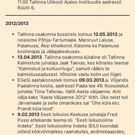
11.00 Tallinna Ülikooli Ajaloo Instituudis aadressil
Rüütli 6.
2012/2013
Tallinna osakonna bussireis toimus
12.05.2013
ja
reisisime Põhja-Tartumaale. Marsruut Laiuse,
Palamuse, Äksi kihelkond. Käisime ka Palamuse
koolimajas ja Jääajakeskuses.
13.04.2013
. Tallinna osakonna külaline oli Tallinna
Kalmistute juhataja Jaak Taevas, kes kõneles teemal
“Kalmistud ja kultuurilugu”, samuti rääkis ta
kalmistuseadusest. Võtsime vastu kolm uut liiget.
EGeSi aastakoosolek toimus
09.03.2013.
a. Viljandis
Paalalinna koolis, aadressil Paala tee 46. Koosolekut
juhatas Tiina Tafenau. Valiti Aasta väljaanne. Anti
välja kaks “Aasta Väljaanne 2012” tiitlit. Üks neist tuli
Järvamaale ja selle omanikuks sai “Ühe küla elu:
Prandi küla lood”.
9.02.2013
Eesti Isikuloo Keskuse juhataja Fred
Pussi ettekande teema oli “Eesti Isikulooline
Indeks”. Eesti Isikulooline Indeks (EILI) koondab
viiteid kõikvõimalikes raamatutes, andmebaasides,