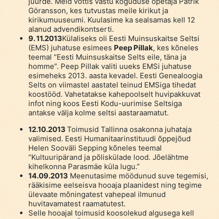
juurde. Meid võttis vastu koguduse õpetaja Patrik
Göransson, kes tutvustas meile kirikut ja
kirikumuuseumi. Kuulasime ka sealsamas kell 12
alanud advendikontserti.
9. 11.2013
Külaliseks oli Eesti Muinsuskaitse Seltsi
(EMS) juhatuse esimees
Peep Pillak
, kes kõneles
teemal “Eesti Muinsuskaitse Selts eile, täna ja
homme”. Peep Pillak valiti uueks EMSi juhatuse
esimeheks 2013. aasta kevadel. Eesti Genealoogia
Selts on viimastel aastatel teinud EMSiga tihedat
koostööd. Vahetatakse kahepoolselt huvipakkuvat
infot ning koos Eesti Kodu-uurimise Seltsiga
antakse välja kolme seltsi aastaraamatut.
12.10.2013
Toimusid Tallinna osakonna juhataja
valimised. Eesti Humanitaarinstituudi õppejõud
Helen Sooväli Sepping kõneles teemal
“Kultuuripärand ja põliskülade lood. Jõelähtme
kihelkonna Parasmäe küla lugu.”
14.09.2013
Meenutasime möödunud suve tegemisi,
rääkisime eelseisva hooaja plaanidest ning tegime
ülevaate mõningatest vahepeal ilmunud
huvitavamatest raamatutest.
Selle hooajal toimusid koosolekud algusega kell