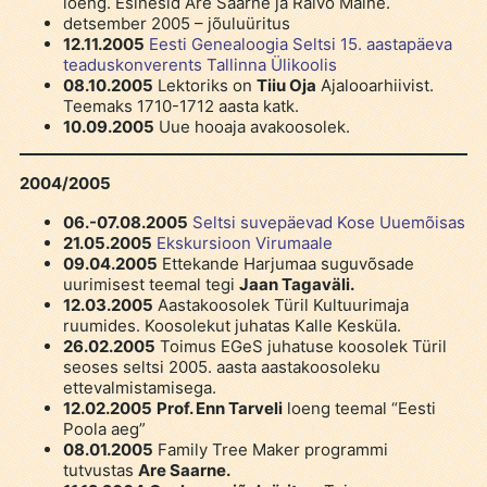
loeng. Esinesid Are Saarne ja Raivo Maine.
detsember 2005 – jõuluüritus
12.11.2005
Eesti Genealoogia Seltsi 15. aastapäeva
teaduskonverents Tallinna Ülikoolis
08.10.2005
Lektoriks on
Tiiu Oja
Ajalooarhiivist.
Teemaks 1710-1712 aasta katk.
10.09.2005
Uue hooaja avakoosolek.
2004/2005
06.-07.08.2005
Seltsi suvepäevad Kose Uuemõisas
21.05.2005
Ekskursioon Virumaale
09.04.2005
Ettekande Harjumaa suguvõsade
uurimisest teemal tegi
Jaan Tagaväli.
12.03.2005
Aastakoosolek Türil Kultuurimaja
ruumides. Koosolekut juhatas Kalle Kesküla.
26.02.2005
Toimus EGeS juhatuse koosolek Türil
seoses seltsi 2005. aasta aastakoosoleku
ettevalmistamisega.
12.02.2005
Prof. Enn Tarveli
loeng teemal “Eesti
Poola aeg”
08.01.2005
Family Tree Maker programmi
tutvustas
Are Saarne.