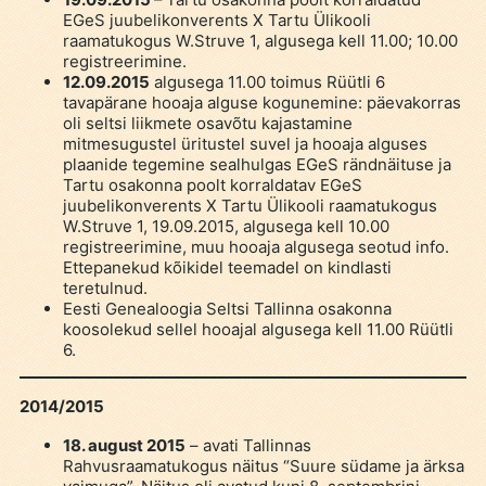
EGeS juubelikonverents X Tartu Ülikooli
raamatukogus W.Struve 1, algusega kell 11.00; 10.00
registreerimine.
12.09.2015
algusega 11.00 toimus Rüütli 6
tavapärane hooaja alguse kogunemine: päevakorras
oli seltsi liikmete osavõtu kajastamine
mitmesugustel üritustel suvel ja hooaja alguses
plaanide tegemine sealhulgas EGeS rändnäituse ja
Tartu osakonna poolt korraldatav EGeS
juubelikonverents X Tartu Ülikooli raamatukogus
W.Struve 1, 19.09.2015, algusega kell 10.00
registreerimine, muu hooaja algusega seotud info.
Ettepanekud kõikidel teemadel on kindlasti
teretulnud.
Eesti Genealoogia Seltsi Tallinna osakonna
koosolekud sellel hooajal algusega kell 11.00 Rüütli
6.
2014/2015
18. august 2015
– avati Tallinnas
Rahvusraamatukogus näitus “Suure südame ja ärksa