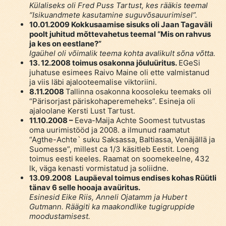
Külaliseks oli Fred Puss Tartust, kes rääkis teemal
“Isikuandmete kasutamine suguvõsauurimisel”.
10.01.2009 Kokkusaamise sisuks oli Jaan Tagaväli
poolt juhitud mõttevahetus teemal “Mis on rahvus
ja kes on eestlane?”
Igaühel oli võimalik teema kohta avalikult sõna võtta.
13. 12.2008 toimus osakonna jõuluüritus.
EGeSi
juhatuse esimees Raivo Maine oli ette valmistanud
ja viis läbi ajalooteemalise viktoriini.
8.11.2008
Tallinna osakonna koosoleku teemaks oli
“Pärisorjast päriskohaperemeheks”. Esineja oli
ajaloolane Kersti Lust Tartust.
11.10.2008 –
Eeva-Maija Achte Soomest tutvustas
oma uurimistööd ja 2008. a ilmunud raamatut
“Agthe-Achte` suku Saksassa, Baltiassa, Venäjällä ja
Suomesse”, millest ca 1/3 käsitleb Eestit. Loeng
toimus eesti keeles. Raamat on soomekeelne, 432
lk, väga kenasti vormistatud ja soliidne.
13.09.2008 Laupäeval toimus endises kohas Rüütli
tänav 6 selle hooaja avaüritus.
Esinesid Eike Riis, Anneli Ojatamm ja Hubert
Gutmann. Räägiti ka maakondlike tugigruppide
moodustamisest.