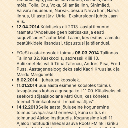
mõis, Toila, Oru, Voka, Sillamäe linn, Sinimäed,
Vaivara muuseum, Narva-Jõesuu Narva linn, Narva
linnus, Uljaste järv, Utria. Ekskursiooni juhtis Jaan
Riis.
12.04.2014
Külaliseks oli 2013. aastal ilmunud
raamatu “Andekuse geen baltisaksa ja eesti
suguvõsades” autor Mati Laane, kes esitas raamatu
peatükkidele lisandusi, täpsustusi ja täiendusi.
EGeSi aastakoosolek toimus
08.03.2014
Tallinnas
Tallinna 32. Keskkoolis, aadressil Kiili 10.
Auliikmeteks valiti Tiina Tafenau, Andres Pisa, Fred
Puss. Aastagenealoogideks said Kadri Kruusiauk ja
Mardo Margumets.
8.02.2014
– juhatuse koosolek.
11.01.2014
uue aasta esimene koosolek toimus
tavapärases kohas algusega kell 11.00. Külaliseks oli
seekord sõjaajaloolane Mati Õun, kes kõneles
teemal “Inimkaotused II maailmasõjas”.
14.12.2013
Selle aasta jõulueelne kogunemine
toimus tavapärasest erinevalt, kuna üritus ei
toimunud Ajaloo Instituudis. Kogunesime kell 11
Ajaloo Instituudi lähedal asuva Rootsi-Mihkli kiriku