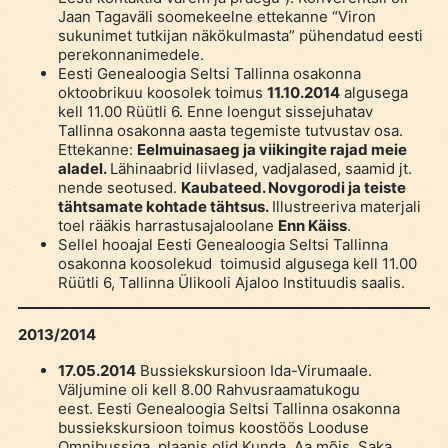
Jaan Tagaväli soomekeelne ettekanne “Viron
sukunimet tutkijan näkökulmasta” pühendatud eesti
perekonnanimedele.
Eesti Genealoogia Seltsi Tallinna osakonna
oktoobrikuu koosolek toimus
11.10.2014
algusega
kell 11.00 Rüütli 6. Enne loengut sissejuhatav
Tallinna osakonna aasta tegemiste tutvustav osa.
Ettekanne:
Eelmuinasaeg ja viikingite rajad meie
aladel.
Lähinaabrid liivlased, vadjalased, saamid jt.
nende seotused.
Kaubateed. Novgorodi ja teiste
tähtsamate kohtade tähtsus.
Illustreeriva materjali
toel rääkis harrastusajaloolane
Enn Käiss
.
Sellel hooajal Eesti Genealoogia Seltsi Tallinna
osakonna koosolekud toimusid algusega kell 11.00
Rüütli 6, Tallinna Ülikooli Ajaloo Instituudis saalis.
2013/2014
17.05.2014
Bussiekskursioon Ida-Virumaale.
Väljumine oli kell 8.00 Rahvusraamatukogu
eest. Eesti Genealoogia Seltsi Tallinna osakonna
bussiekskursioon toimus koostöös Looduse
Omnibussiga, plaanis olid Kunda, Aa mõis, Saka