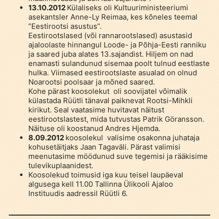
13.10.2012
Külaliseks oli Kultuuriministeeriumi
asekantsler Anne-Ly Reimaa, kes kõneles teemal
”Eestirootsi asustus”.
Eestirootslased (või rannarootslased) asustasid
ajaloolaste hinnangul Loode- ja Põhja-Eesti ranniku
ja saared juba alates 13.sajandist. Hiljem on nad
enamasti sulandunud sisemaa poolt tulnud eestlaste
hulka. Viimased eestirootslaste asualad on olnud
Noarootsi poolsaar ja mõned saared.
Kohe pärast koosolekut oli soovijatel võimalik
külastada Rüütli tänaval paiknevat Rootsi-Mihkli
kirikut. Seal vaatasime huvitavat näitust
eestirootslastest, mida tutvustas Patrik Göransson.
Näituse oli koostanud Andres Hjemda.
8.09.2012
koosolekul valisime osakonna juhataja
kohusetäitjaks Jaan Tagaväli. Pärast valimisi
meenutasime möödunud suve tegemisi ja rääkisime
tulevikuplaanidest.
Koosolekud toimusid iga kuu teisel laupäeval
algusega kell 11.00 Tallinna Ülikooli Ajaloo
Instituudis aadressil Rüütli 6.