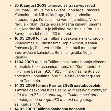
8.-9. august 2009
toimusid seltsi suvepäevad
Virumaal. Tutvusime Rakvere linnusega, Rakvere
Kolmainu ehk Mihkli kirikuga, Linnakodaniku
muuseumiga. Külastasime veel Inju mõisa, Viru-
Nigula kirikut, Vasta mõisa, Maarja kabelit, Samma
hiit, Kadrina kirikut ja käisime Neerutis ja Pariisis.
Suvepäevadel osales 63 inimest.
16.05.2009
toimus Tallinna osakonna ekskursioon
Viljandimaale. Külastasime Rapla kirikut, Kabala
Rahvamaja, Pilistvere kirikut, Heimtali muuseumi,
Suure-Jaani kalmistut. Reisil oli giidiks Veljo
Ranniku.
11.04 2009
toimus Tallinna osakonna hooaja viimane
koosolek. Kokkusaamise teema oli “Kommunistlik
liikumine Eestis 1920-1925 – marginaalnähtus või
arvestatav poliitiline jõud?” ja ettekande tegi Mari-
Leen Tammela.
14.03.2009 toimus Pärnus EGeSi aastakoosolek.
T
allinna osakonnast osales 55 inimest ning volikirjad
olid teinud 77 osakonna liiget. Tallinna osakonna
nimekirjas on praegu 283 inimest ning seega
esindatus 47%.
14.02.2009 Tallinna osakonna koosolek