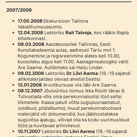
2007/2008
17.05.2008
Ekskursioon Tallinna
Vabaõhumuuseumis.
12.04.2008
Lektoriks
Rait Talvoja
, kes rääkis Rapla
kihelkonnast.
08.03.2008
Aastakoosolek Tallinnas, Eesti
Kunstiakadeemia aulas, aadressil Tartu mnt 1.
Kogunemine ja regisreerimine alates kell 10.00,
koosoleku algus kell 11.00. Aastagenealoogiks valiti
Are Saarne. Auliikmeks sai Helju Linder.
09.02.2008
Lektoriks
Dr. Liivi Aarma
(18.-19.sajandi
allikmaterjalides olevad ametid Eestis)
12.01.2008
Arvutikursuse viis läbi Are Saarne.
08.12.2007
Jõuluüritus toimus ikka Rüütli tänav 6.
Tutvustada võis oma perekonnaloolisi töid seltsi
liikmetele. Kaasa paluti võtta sugupuuraamatud,
voldikud, pildialbumid, muud perekonnaloolised
materjalid või dokumendid, kus jäädvustatakse
suguvõsa ajalugu, võivad olla ka kodu-uurimuslikud
tööd ja huvitavad arhiivileiud.
10.11.2007
Lektoriks
Dr. Liivi Aarma
(18.-19.sajandi