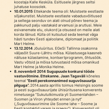
koostaja Kalle Kesküla. Esitlusele järgnes seltsi
juhatuse koosolek.
10.01.2015
Ettekande teema oli: Muistsete eestlaste
sõjakunstist. Muistsete eestlaste vabadusvõitlused
ja sellega seonduv on alati olnud põnev teema ja
pakkunud palju vastakaid arvamusi ja arutlusi. Meie
esivanemate elu, olukord ja otsused on meile alati
korda läinud. Külla oli kutsutud seda teemat väga
hästi tundev Eesti ajaloolane, diplomaat ja poliitik
Mart Helme.
13.12.2014
Jõuluüritus. EGeSi Tallinna osakonna
väljasõit Suure-Lähtru mõisa. Külastusega kaasneb
näituse külastamine, kontsertprogramm, õhtusöök.
Vastu võtsid ja mõisa tutvustasid mõisa omanikud
Mart Helme ja Monika Helme.
8. novembril
2014
Sugupuude konkursi tööde
vastuvõtmine.
Ettekanne.
Jaan Tagaväli
kõneles
teemal
“Eesti perekonnanimed suguvõsauurija
pilguga”.
2014.aasta aprillis toimus Helsingis soome
ja eesti suguvõsauurijate ühisüritusena konverents
nimetusega “Sukututkimusta yli Suomenlahden –
Suomen ja Viron yhteydet ennen ja nyt“
(„Suguvõsauurimine üle Soome lahe – Soome ja
Eesti kontaktid varem ja praegu“). Konverentsil oli