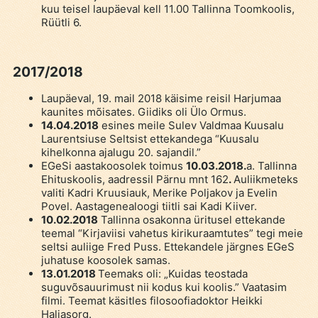
kuu teisel laupäeval kell 11.00 Tallinna Toomkoolis,
Rüütli 6.
2017/2018
Laupäeval, 19. mail 2018 käisime reisil Harjumaa
kaunites mõisates. Giidiks oli Ülo Ormus.
14.04.2018
esines meile Sulev Valdmaa Kuusalu
Laurentsiuse Seltsist ettekandega “Kuusalu
kihelkonna ajalugu 20. sajandil.”
EGeSi aastakoosolek toimus
10.03.2018.
a. Tallinna
Ehituskoolis, aadressil Pärnu mnt 162
.
Auliikmeteks
valiti Kadri Kruusiauk, Merike Poljakov ja Evelin
Povel. Aastagenealoogi tiitli sai Kadi Kiiver.
10.02.2018
Tallinna osakonna üritusel ettekande
teemal “Kirjaviisi vahetus kirikuraamtutes” tegi meie
seltsi auliige Fred Puss. Ettekandele järgnes EGeS
juhatuse koosolek samas.
13.01.2018
Teemaks oli: „Kuidas teostada
suguvõsauurimust nii kodus kui koolis.” Vaatasim
filmi. Teemat käsitles filosoofiadoktor Heikki
Haljasorg.