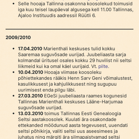
Selle hooaja Tallinna osakonna koosolekud toimusid
iga kuu teisel laupäeval algusega kell 11.00 Tallinnas,
Ajaloo Instituudis aadressil Rüütli 6.
2009/2010
17.04.2010
Marienthali keskuses tulid kokku
Saaremaa suguvõsade uurijad. Juubeliaasta sarja
kolmandal üritusel osales kokku 29 huvilist nii seltsi
liikmeid kui ka omal käel uurijaid. Vt.
pilte
.
10.04.2010
Hooaja viimase koosoleku
põhiettekandes rääkis Henn Sarv Geni võimalustest,
kasulikkusest ja kahjulikkusest ning sugupuu
uurimisest enda pilgu läbi.
27.03.2010
EGeSi juubeliaasta raames kogunesid
Tallinnas Marienthali keskuses Lääne-Harjumaa
suguvõsade uurijad.
13.03.2010
toimus Tallinnas Eesti Genealoogia
Seltsi aastakoosolek. Kuulati ära osakondade
ettekanded möödunud aasta tegevusest, uuendati
seltsi põhikirja, valiti seltsi uus aseesimees ja
juhatus ning märgiti ära silmapaistvamad seltsi