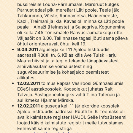
bussireisile Lõuna-Pärnumaale. Marsruut kulges
Pärnust edasi piki mereäärt Läti poole. Teele jäid
Tahkuranna, Võiste, Rannametsa, Häädemeeste,
Kabli, Treimani ja Ikla. Kavas oli minna ka Läti poole
peale – Ainaži (Heinaste) ja Salacgriva. Kogunemine
oli kella 7.45 Tõnismäele Rahvusraamatukogu ette.
Väljasõit on 8.00. Tallinnasse tagasi jõuti sama päeva
õhtul orienteeruvalt õhtul kell 19.
9.04.2011
algusega kell 11 Ajaloo Instituudis
aadressil Rüütli tn. 6. Külas käis Ave Tuisk Harju
Maa-arhiivist ja ta tegi ettekande tänapäevastest
arhiivikasutamise võimalustest ning
suguvõsauurimise ja kohaajaloo peamistest
allikatest.
12.03.2011
toimus Raplas Vesiroosi Gümnaasiumis
EGeSi aastakoosolek. Koosolekut juhatas Rait
Talvoja. Aastagenealoogiks valiti Tiina Tafenau ja
auliikmeks Hjalmar Märska.
12.02.2011
algusega kell 11 järjekordne koosolek
Ajaloo Instituudis aadressil Rüütli tn. 6. Teemaks oli
avalik kalmistute register HAUDI. Selle infosüsteemi
loojad käisid kalmistute registrit meile tutvustamas.
Eelnevalt saime registriga