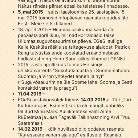
vaimuga”. Näitus oli avatud kuni 8. septembrini.
Näitus rändas pärast edasi ka teistesse linnadesse.
5. mai 2015
– seltsi taasloomise 25. aastapäev. 5.
mai 2015 toimusid infopäevad raamatukogudes üle
Eesti. Meie seltsi liikmed…
18. aprill 2015 – Hiiumaa osakonna kanda oli
peoaasta aprillikuu, mil nad korraldasid teise
Hiiumaa suguvõsauurimise päeva. EGeSi auliige
Kalle Kesküla rääkis seltsitegevuse ajaloost, Patrick
Rang tutvustas enda koostatud eraandmebaasi
hiidlastest ning Henn Sarv rääkis lähemalt GENIst.
2015. aasta aprillikuus toimus Helsingis
ühiskonverents “Sukututkimusta yli Suomenlahden.
Suomen ja Viron yhteydet ennen ja nyt”
(“Suguvõsauurimine üle Soome lahe. Soome ja Eesti
kontaktid varem ja praegu“).
11.04.2015 –
EGeSi aastakoosolek toimus
14.03.2015.
a. Türil,Türi
Kultuurimajas. Esimest korda oli müügil juubeliks
tellitud Minu Mark. Auliikmeteks valiti Aime
Rüütelmaa ja Jaan Tagaväli Tallinnast ning Arvi Truu
Saaremaalt.
14.02.2015
– kõik huvilised olid oodatud raamatu
“Kuressaare vanem ajalugu” esitlusele. Raamatu