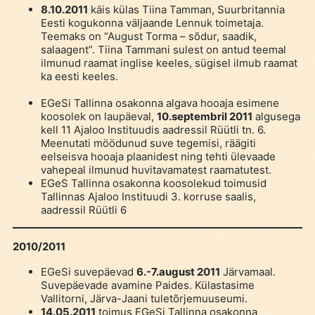
8.10.2011
käis külas Tiina Tamman, Suurbritannia
Eesti kogukonna väljaande Lennuk toimetaja.
Teemaks on “August Torma – sõdur, saadik,
salaagent”. Tiina Tammani sulest on antud teemal
ilmunud raamat inglise keeles, sügisel ilmub raamat
ka eesti keeles.
EGeSi Tallinna osakonna algava hooaja esimene
koosolek on laupäeval,
10.septembril 2011
algusega
kell 11 Ajaloo Instituudis aadressil Rüütli tn. 6.
Meenutati möödunud suve tegemisi, räägiti
eelseisva hooaja plaanidest ning tehti ülevaade
vahepeal ilmunud huvitavamatest raamatutest.
EGeS Tallinna osakonna koosolekud toimusid
Tallinnas Ajaloo Instituudi 3. korruse saalis,
aadressil Rüütli 6
2010/2011
EGeSi suvepäevad
6.-7.august 2011
Järvamaal.
Suvepäevade avamine Paides. Külastasime
Vallitorni, Järva-Jaani tuletõrjemuuseumi.
14.05.2011
toimus EGeSi Tallinna osakonna