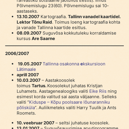
rahvastiku sotsiaalne jaotuvus Eestis). Ilmus
Põlvnemislugu 23(60). Põlvnemislugu sai 10-
aastaseks.
13.10.2007
Kartograafia.
Tallinn vanadel kaartidel.
Lektor Tõnu Raid
. Toimus loeng kartograafia kohta
ja vanade Tallinna kaartide esitlus.
08.09.2007
Suguvõsa kokkutuleku korraldamise
kursus
Are Saarne
2006/2007
19.05.2007
Tallinna osakonna
e
kskursioon
Lätimaale
aprill 2007
10.03.2007
– Aastakoosolek
toimus
Tartus.
Koosolekut juhatas Kristjan
Luhamets. Aastagenealoogiks valiti
Eike Riis
ning
esimest korda valitud sai aasta väljaanne. Selleks
valiti “
Kiduspe – Kõpu poolsaare lõunaranniku
põlisküla
”. Auliikmeteks valiti Harry Tuulik ja Ants
Roomets.
10. veebruar 2007
– seltsi juhatuse koosolek.
13.01.2007
– Suguvõsauurimise arvutiprogramme