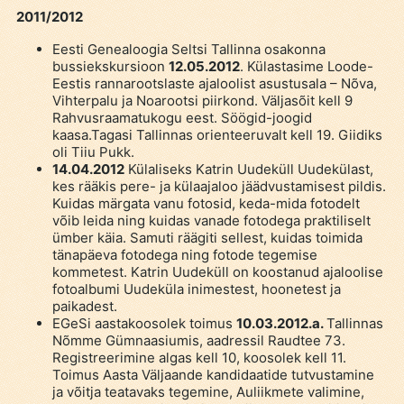
2011/2012
Eesti Genealoogia Seltsi Tallinna osakonna
bussiekskursioon
12.05.2012
. Külastasime Loode-
Eestis rannarootslaste ajaloolist asustusala – Nõva,
Vihterpalu ja Noarootsi piirkond. Väljasõit kell 9
Rahvusraamatukogu eest. Söögid-joogid
kaasa.Tagasi Tallinnas orienteeruvalt kell 19. Giidiks
oli Tiiu Pukk.
14.04.2012
Külaliseks Katrin Uudeküll Uudekülast,
kes rääkis pere- ja külaajaloo jäädvustamisest pildis.
Kuidas märgata vanu fotosid, keda-mida fotodelt
võib leida ning kuidas vanade fotodega praktiliselt
ümber käia. Samuti räägiti sellest, kuidas toimida
tänapäeva fotodega ning fotode tegemise
kommetest. Katrin Uudeküll on koostanud ajaloolise
fotoalbumi Uudeküla inimestest, hoonetest ja
paikadest.
EGeSi aastakoosolek toimus
10.03.2012.a.
Tallinnas
Nõmme Gümnaasiumis, aadressil Raudtee 73.
Registreerimine algas kell 10, koosolek kell 11.
Toimus Aasta Väljaande kandidaatide tutvustamine
ja võitja teatavaks tegemine, Auliikmete valimine,