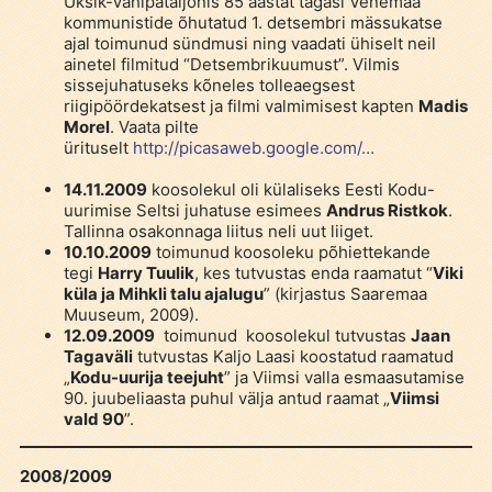
Üksik-Vahipataljonis 85 aastat tagasi Venemaa
kommunistide õhutatud 1. detsembri mässukatse
ajal toimunud sündmusi ning vaadati ühiselt neil
ainetel filmitud “Detsembrikuumust”. Vilmis
sissejuhatuseks kõneles tolleaegsest
riigipöördekatsest ja filmi valmimisest kapten
Madis
Morel
. Vaata pilte
ürituselt
http://picasaweb.google.com/…
14.11.2009
koosolekul oli külaliseks Eesti Kodu-
uurimise Seltsi juhatuse esimees
Andrus
Ristkok
.
Tallinna osakonnaga liitus neli uut liiget.
10.10.2009
toimunud koosoleku põhiettekande
tegi
Harry Tuulik
, kes tutvustas enda raamatut “
Viki
küla ja Mihkli talu ajalugu
” (kirjastus Saaremaa
Muuseum, 2009).
12.09.2009
toimunud koosolekul tutvustas
Jaan
Tagaväli
tutvustas Kaljo Laasi koostatud raamatud
„
Kodu-uurija teejuht
” ja Viimsi valla esmaasutamise
90. juubeliaasta puhul välja antud raamat „
Viimsi
vald 90
”.
2008/2009