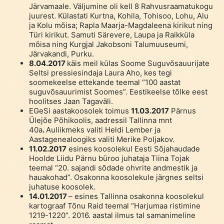
Järvamaale. Väljumine oli kell 8 Rahvusraamatukogu
juurest. Külastati Kurtna, Kohila, Tohisoo, Lohu, Alu
ja Kolu mõisa; Rapla Maarja-Magdaleena kirikut ning
Türi kirikut. Samuti Särevere, Laupa ja Raikküla
mõisa ning Kurgjal Jakobsoni Talumuuseumi,
Järvakandi, Purku.
8.04.2017
käis meil külas Soome Suguvõsauurijate
Seltsi pressiesindaja Laura Aho, kes tegi
soomekeelse ettekande teemal “100 aastat
suguvõsauurimist Soomes”. Eestikeelse tõlke eest
hoolitses Jaan Tagaväli.
EGeSi aastakoosolek toimus
11.03.2017
Pärnus
Ülejõe Põhikoolis, aadressil Tallinna mnt
40a
.
Auliikmeks valiti Heldi Lember ja
Aastagenealoogiks valiti Merike Poljakov.
11.02.2017
esines koosolekul Eesti Sõjahaudade
Hoolde Liidu Pärnu büroo juhataja Tiina Tojak
teemal “20. sajandi sõdade ohvrite andmestik ja
hauakohad”. Osakonna koosolekule järgnes seltsi
juhatuse koosolek.
14.01.2017
– esines Tallinna osakonna koosolekul
kartograaf Tõnu Raid teemal “Harjumaa ristimine
1219-1220”. 2016. aastal ilmus tal samanimeline