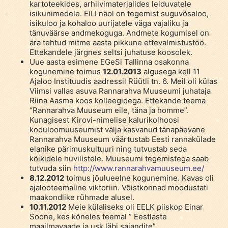
kartoteekides, arhiivimaterjalides leiduvatele
isikunimedele. EILI näol on tegemist suguvõsaloo,
isikuloo ja kohaloo uurijatele väga vajaliku ja
tänuväärse andmekoguga. Andmete kogumisel on
ära tehtud mitme aasta pikkune ettevalmistustöö.
Ettekandele järgnes seltsi juhatuse koosolek.
Uue aasta esimene EGeSi Tallinna osakonna
kogunemine toimus
12.01.2013
algusega kell 11
Ajaloo Instituudis aadressil Rüütli tn. 6. Meil oli külas
Viimsi vallas asuva Rannarahva Muuseumi juhataja
Riina Aasma koos kolleegidega. Ettekande teema
“Rannarahva Muuseum eile, täna ja homme”.
Kunagisest Kirovi-nimelise kalurikolhoosi
koduloomuuseumist välja kasvanud tänapäevane
Rannarahva Muuseum väärtustab Eesti rannakülade
elanike pärimuskultuuri ning tutvustab seda
kõikidele huvilistele. Muuseumi tegemistega saab
tutvuda siin
http://www.rannarahvamuuseum.ee/
8.12.2012
toimus jõulueelne kogunemine. Kavas oli
ajalooteemaline viktoriin. Võistkonnad moodustati
maakondlike rühmade alusel.
10.11.2012
Meie külaliseks oli EELK piiskop Einar
Soone, kes kõneles teemal ” Eestlaste
maailmavaade ja usk läbi sajandite”.