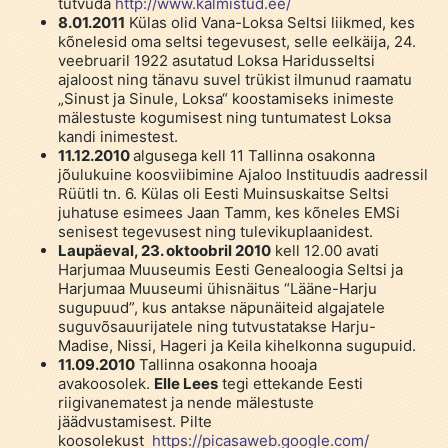
tutvuda
http://www.kalmistud.ee/
8.01.2011
Külas olid Vana-Loksa Seltsi liikmed, kes
kõnelesid oma seltsi tegevusest, selle eelkäija, 24.
veebruaril 1922 asutatud Loksa Haridusseltsi
ajaloost ning tänavu suvel trükist ilmunud raamatu
„Sinust ja Sinule, Loksa“ koostamiseks inimeste
mälestuste kogumisest ning tuntumatest Loksa
kandi inimestest.
11.12.2010
algusega kell 11 Tallinna osakonna
jõulukuine koosviibimine Ajaloo Instituudis aadressil
Rüütli tn. 6. Külas oli Eesti Muinsuskaitse Seltsi
juhatuse esimees Jaan Tamm, kes kõneles EMSi
senisest tegevusest ning tulevikuplaanidest.
Laupäeval, 23. oktoobril
2010
kell 12.00 avati
Harjumaa Muuseumis Eesti Genealoogia Seltsi ja
Harjumaa Muuseumi ühisnäitus “Lääne-Harju
sugupuud”, kus antakse näpunäiteid algajatele
suguvõsauurijatele ning tutvustatakse Harju-
Madise, Nissi, Hageri ja Keila kihelkonna sugupuid.
11.09.2010
Tallinna osakonna hooaja
avakoosolek.
Elle Lees
tegi ettekande Eesti
riigivanematest ja nende mälestuste
jäädvustamisest. Pilte
koosolekust
https://picasaweb.google.com/