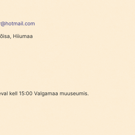
er@hotmail.com
mõisa, Hiiumaa
eval kell 15:00 Valgamaa muuseumis.