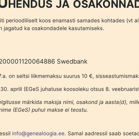
Ühendus ja osakonna
iti perioodiliselt koos enamasti samades kohtades (vt al
 on jagatud ka osakondadele kasutamiseks.
342200001120064886 Swedbank
.a. on seltsi liikmemaksu suurus 10 €, sisseastumismak
30. aprill (EGeS juhatuse koosoleku otsus 8. veebruaris
gitusse märkida maksja nimi, osakond ja aasta(d), mill
nime (EGeS) puhul makse ei teostu.
essil
info@genealoogia.ee
. Samal aadressil saab soetad