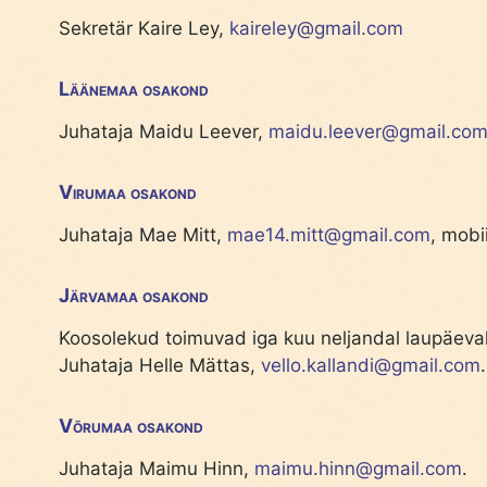
Sekretär Kaire Ley,
kaireley@gmail.com
Läänemaa osakond
Juhataja Maidu Leever,
maidu.leever@gmail.co
Virumaa osakond
Juhataja Mae Mitt,
mae14.mitt@gmail.com
, mobi
Järvamaa osakond
Koosolekud toimuvad iga kuu neljandal laupäeval 
Juhataja Helle Mättas,
vello.kallandi@gmail.com
Võrumaa osakond
Juhataja Maimu Hinn,
maimu.hinn@gmail.com
.