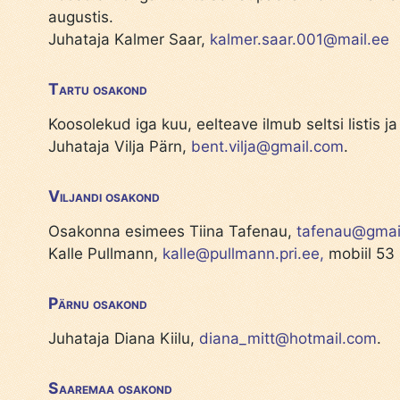
augustis.
Juhataja Kalmer Saar,
kalmer.saar.001@mail.ee
Tartu osakond
Koosolekud iga kuu, eelteave ilmub seltsi listis ja
Juhataja Vilja Pärn,
bent.vilja@gmail.com
.
Viljandi osakond
Osakonna esimees Tiina Tafenau,
tafenau@gmai
Kalle Pullmann,
kalle@pullmann.pri.ee,
mobiil 53
Pärnu osakond
Juhataja Diana Kiilu,
diana_mitt@hotmail.com
.
Saaremaa osakond