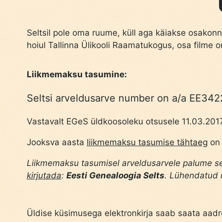
Seltsil pole oma ruume, küll aga käiakse osakonn
hoiul Tallinna Ülikooli Raamatukogus, osa filme
Liikmemaksu tasumine:
Seltsi arveldusarve number on a/a EE
Vastavalt EGeS üldkoosoleku otsusele 11.03.2017
Jooksva aasta
liikmemaksu tasumise tähtaeg
on 
Liikmemaksu tasumisel arveldusarvele palume sel
kirjutada
:
Eesti Genealoogia Selts
. Lühendatud 
Üldise küsimusega elektronkirja saab saata aadr