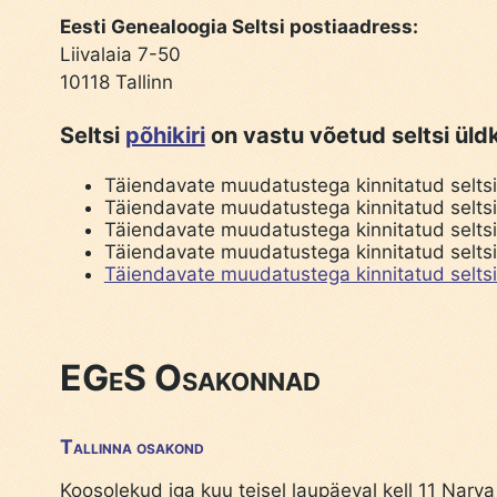
Eesti Genealoogia Seltsi postiaadress:
Liivalaia 7-50
10118 Tallinn
Seltsi
põhikiri
on vastu võetud seltsi üldk
Täiendavate muudatustega kinnitatud seltsi
Täiendavate muudatustega kinnitatud seltsi 
Täiendavate muudatustega kinnitatud seltsi 
Täiendavate muudatustega kinnitatud seltsi 
Täiendavate muudatustega kinnitatud seltsi 
EGeS Osakonnad
Tallinna osakond
Koosolekud iga kuu teisel laupäeval kell 11 Narva