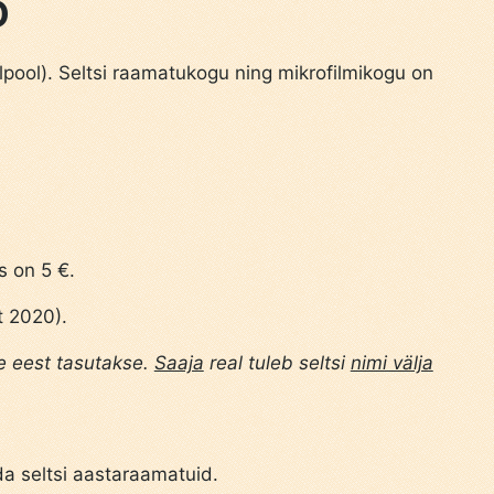
d
lpool). Seltsi raamatukogu ning mikrofilmikogu on
s on 5 €.
t 2020).
e eest tasutakse.
Saaja
real tuleb seltsi
nimi välja
a seltsi aastaraamatuid.