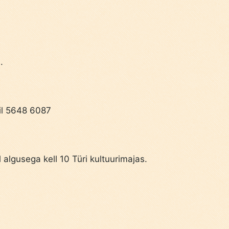
m
.
il 5648 6087
algusega kell 10 Türi kultuurimajas.
.