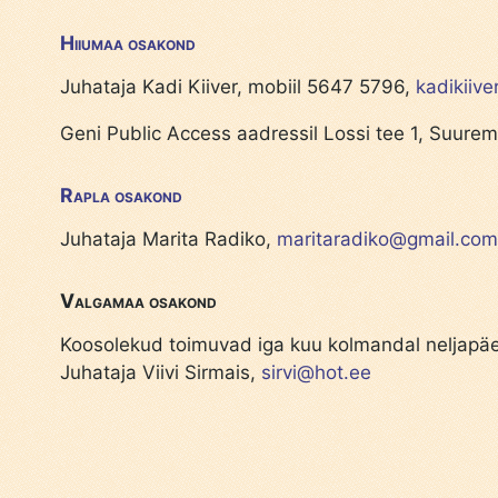
Hiiumaa osakond
Juhataja Kadi Kiiver, mobiil 5647 5796,
kadikiiv
Geni Public Access aadressil Lossi tee 1, Suure
Rapla osakond
Juhataja Marita Radiko,
maritaradiko@gmail.com
Valgamaa osakond
Koosolekud toimuvad iga kuu kolmandal neljapä
Juhataja Viivi Sirmais,
sirvi@hot.ee