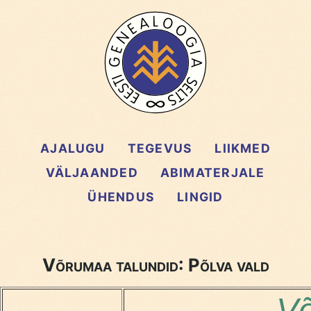
AJALUGU
TEGEVUS
LIIKMED
VÄLJAANDED
ABIMATERJALE
ÜHENDUS
LINGID
Võrumaa talundid: Põlva vald
Võ