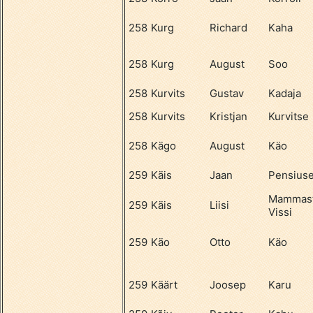
258
Kurg
Richard
Kaha
258
Kurg
August
Soo
258
Kurvits
Gustav
Kadaja
258
Kurvits
Kristjan
Kurvitse
258
Kägo
August
Käo
259
Käis
Jaan
Pensius
Mammas
259
Käis
Liisi
Vissi
259
Käo
Otto
Käo
259
Käärt
Joosep
Karu