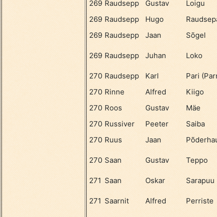
269
Raudsepp
Gustav
Loigu
269
Raudsepp
Hugo
Raudsep
269
Raudsepp
Jaan
Sõgel
269
Raudsepp
Juhan
Loko
270
Raudsepp
Karl
Pari (Par
270
Rinne
Alfred
Kiigo
270
Roos
Gustav
Mäe
270
Russiver
Peeter
Saiba
270
Ruus
Jaan
Põderha
270
Saan
Gustav
Teppo
271
Saan
Oskar
Sarapuu
271
Saarnit
Alfred
Perriste