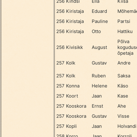
256
Kindsi
Ella
Kiisa
256
Kiristaja
Eduard
Mõhemä
256
Kiristaja
Pauline
Partsi
256
Kiristaja
Otto
Hattiku
Põlva
256
Kivisikk
August
kogudus
õpetaja
257
Kolk
Gustav
Andre
257
Kolk
Ruben
Saksa
257
Konna
Helene
Käso
257
Koort
Jaan
Kase
257
Kooskora
Ernst
Ahe
257
Kooskora
Gustav
Visse
257
Kopli
Jaan
Holvandi
258
Korro
Jaan
Korroli