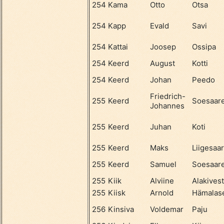
254
Kama
Otto
Otsa
254
Kapp
Evald
Savi
254
Kattai
Joosep
Ossipa
254
Keerd
August
Kotti
254
Keerd
Johan
Peedo
Friedrich-
255
Keerd
Soesaar
Johannes
255
Keerd
Juhan
Koti
255
Keerd
Maks
Liigesaa
255
Keerd
Samuel
Soesaar
255
Kiik
Alviine
Alakives
255
Kiisk
Arnold
Hämalas
256
Kinsiva
Voldemar
Paju