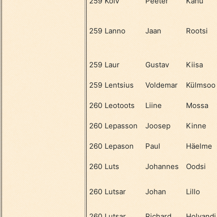
259
Kõiv
Peeter
Kahu
259
Lanno
Jaan
Rootsi
259
Laur
Gustav
Kiisa
259
Lentsius
Voldemar
Külmsoo
260
Leotoots
Liine
Mossa
260
Lepasson
Joosep
Kinne
260
Lepason
Paul
Häelme
260
Luts
Johannes
Oodsi
260
Lutsar
Johan
Lillo
260
Lutsar
Richard
Holvandi