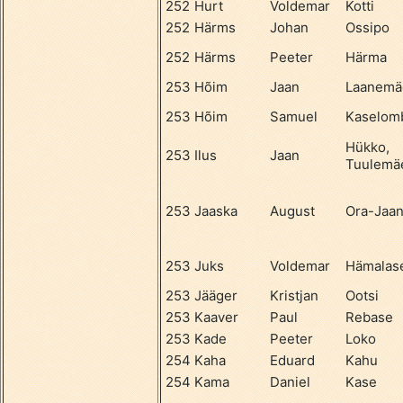
252
Hurt
Voldemar
Kotti
252
Härms
Johan
Ossipo
252
Härms
Peeter
Härma
253
Hõim
Jaan
Laanemä
253
Hõim
Samuel
Kaselom
Hükko,
253
Ilus
Jaan
Tuulemä
253
Jaaska
August
Ora-Jaa
253
Juks
Voldemar
Hämalas
253
Jääger
Kristjan
Ootsi
253
Kaaver
Paul
Rebase
253
Kade
Peeter
Loko
254
Kaha
Eduard
Kahu
254
Kama
Daniel
Kase