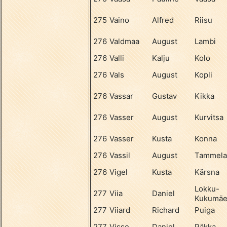
275
Vaino
Alfred
Riisu
276
Valdmaa
August
Lambi
276
Valli
Kalju
Kolo
276
Vals
August
Kopli
276
Vassar
Gustav
Kikka
276
Vasser
August
Kurvitsa
276
Vasser
Kusta
Konna
276
Vassil
August
Tammela
276
Vigel
Kusta
Kärsna
Lokku-
277
Viia
Daniel
Kukumä
277
Viiard
Richard
Puiga
277
Visse
Daniel
Päkka