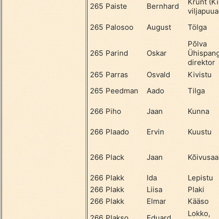
Krunt (K
265
Paiste
Bernhard
viljapuu
265
Palosoo
August
Tölga
Põlva
265
Parind
Oskar
Ühispan
direktor
265
Parras
Osvald
Kivistu
265
Peedman
Aado
Tilga
266
Piho
Jaan
Kunna
266
Plaado
Ervin
Kuustu
266
Plack
Jaan
Kõivusaa
266
Plakk
Ida
Lepistu
266
Plakk
Liisa
Plaki
266
Plakk
Elmar
Kääso
Lokko,
266
Plakso
Eduard