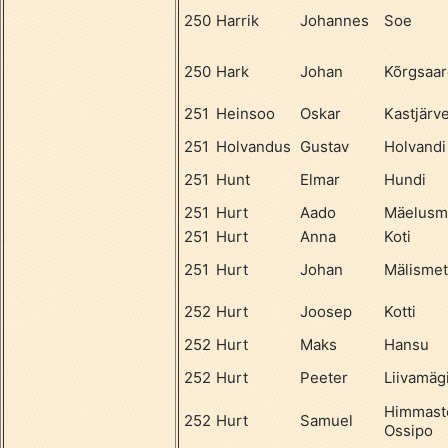
250
Harrik
Johannes
Soe
250
Hark
Johan
Kõrgsaar
251
Heinsoo
Oskar
Kastjärv
251
Holvandus
Gustav
Holvandi
251
Hunt
Elmar
Hundi
251
Hurt
Aado
Mäelusm
251
Hurt
Anna
Koti
251
Hurt
Johan
Mälismet
252
Hurt
Joosep
Kotti
252
Hurt
Maks
Hansu
252
Hurt
Peeter
Liivamäg
Himmast
252
Hurt
Samuel
Ossipo