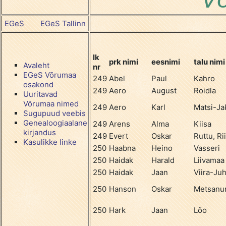
EGeS
EGeS Tallinn
lk
prk nimi
eesnimi
talu nimi
Avaleht
nr
EGeS Võrumaa
249
Abel
Paul
Kahro
osakond
249
Aero
August
Roidla
Uuritavad
Võrumaa nimed
249
Aero
Karl
Matsi-Ja
Sugupuud veebis
Genealoogiaalane
249
Arens
Alma
Kiisa
kirjandus
249
Evert
Oskar
Ruttu, Ri
Kasulikke linke
250
Haabna
Heino
Vasseri
250
Haidak
Harald
Liivamaa
250
Haidak
Jaan
Viira-Ju
250
Hanson
Oskar
Metsanu
250
Hark
Jaan
Lõo