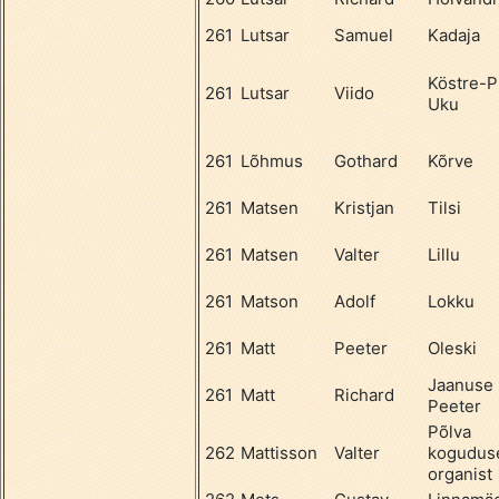
261
Lutsar
Samuel
Kadaja
Köstre-Pi
261
Lutsar
Viido
Uku
261
Lõhmus
Gothard
Kõrve
261
Matsen
Kristjan
Tilsi
261
Matsen
Valter
Lillu
261
Matson
Adolf
Lokku
261
Matt
Peeter
Oleski
Jaanuse
261
Matt
Richard
Peeter
Põlva
262
Mattisson
Valter
kogudus
organist