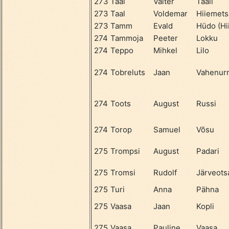
273
Taal
Valter
Taali
273
Taal
Voldemar
Hiiemets
273
Tamm
Evald
Hüdo (Hi
274
Tammoja
Peeter
Lokku
274
Teppo
Mihkel
Lilo
274
Tobreluts
Jaan
Vahenur
274
Toots
August
Russi
274
Torop
Samuel
Võsu
275
Trompsi
August
Padari
275
Tromsi
Rudolf
Järveots
275
Turi
Anna
Pähna
275
Vaasa
Jaan
Kopli
275
Vaasa
Pauline
Vaasa