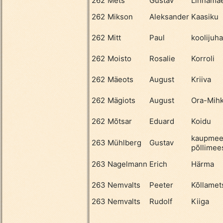
262
Mets
Gustav
Linnamä
262
Mikson
Aleksander
Kaasiku
262
Mitt
Paul
koolijuha
262
Moisto
Rosalie
Korroli
262
Mäeots
August
Kriiva
262
Mägiots
August
Ora-Mihk
262
Mõtsar
Eduard
Koidu
kaupmee
263
Mühlberg
Gustav
põllimee
263
Nagelmann
Erich
Härma
263
Nemvalts
Peeter
Kõllamet
263
Nemvalts
Rudolf
Kiiga